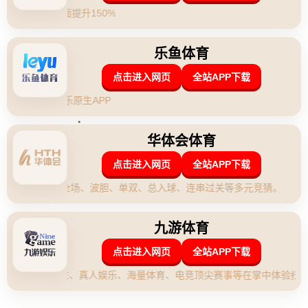
RNG送上‘特别祝福’：UZI官司开庭，玩家
直呼太精彩！
by 赏金女王
2026-08-07T10:29:08+08:00
引言：一场意想不到的“节目效果”引发热议
在电竞圈，Uzi作为LPL的传奇ADC选手，一直是玩家心中
的焦点。然而最近，他却因一桩官司开庭而再次成为热议
话题。更令人意外的是，前东家RNG竟然发文“祝贺”，这
一操作直接让玩家们炸开了锅，直呼“太有节目效果了”。
这究竟是怎么回事？本文将带你深入剖析这场风波背后的
故事，探讨事件对电竞圈的影响，以及玩家们的真实反
应。
RNG与Uzi的“恩怨情仇”
提到Uzi和RNG，很多人都会想起那段并肩作战的辉煌岁
月。作为RNG的核心选手，Uzi曾带领队伍多次拿下冠