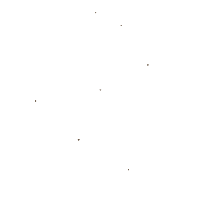
2026-08-08
《荒野大镖客》配音演员直
播回应：消息以R星官方为准