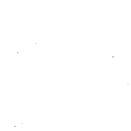
咨询表单
热门新闻