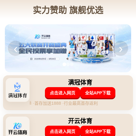
赏金女王
赏金女王
赏金女王
立刻开始
立刻开始
立刻开始
联系我们
联系我们
联系我们