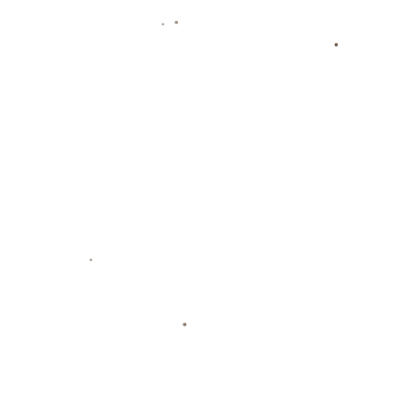
《赏金女王》模拟器支持APP下载体验，PG电子官方渠道